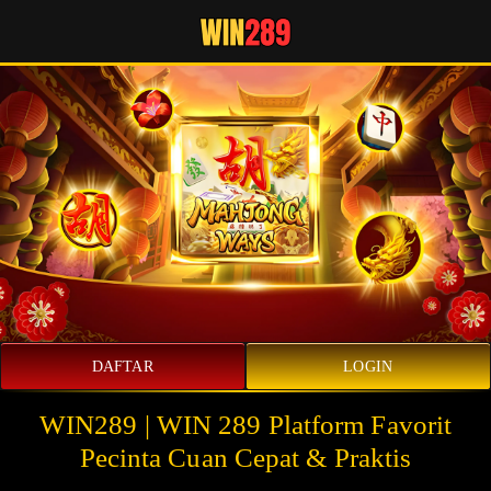
Beranda
Slots
Live Casino
Sports
Poker
Arcade
Togel
Fishing
DAFTAR
LOGIN
WIN289 | WIN 289 Platform Favorit
Pecinta Cuan Cepat & Praktis