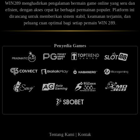
WIN289 menghadirkan pengalaman bermain game online yang seru dan
efisien, dengan akses cepat ke berbagai permainan populer. Platform ini
dirancang untuk memberikan sistem stabil, keamanan terjamin, dan
peluang cuan optimal bagi setiap pemain WIN 289.
Penyedia Games
Tentang Kami
|
Kontak