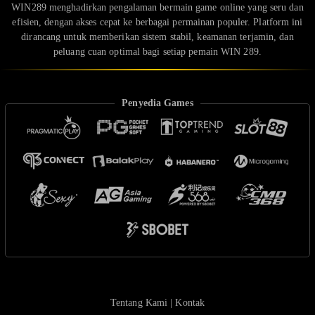
WIN289 menghadirkan pengalaman bermain game online yang seru dan
efisien, dengan akses cepat ke berbagai permainan populer. Platform ini
dirancang untuk memberikan sistem stabil, keamanan terjamin, dan
peluang cuan optimal bagi setiap pemain WIN 289.
Penyedia Games
Tentang Kami
|
Kontak