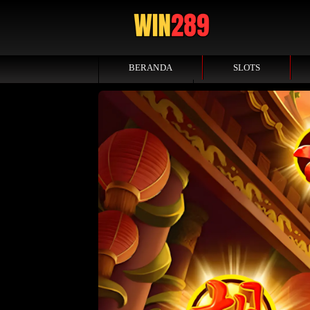
BERANDA
SLOTS
FISHING