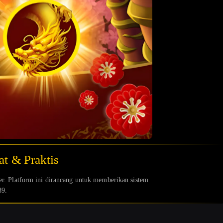
t & Praktis
r. Platform ini dirancang untuk memberikan sistem
89.