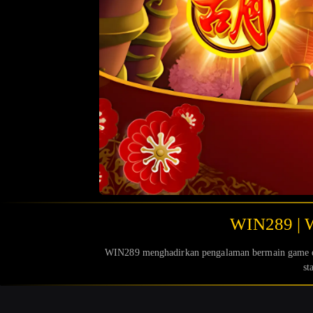
WIN289 | W
WIN289 menghadirkan pengalaman bermain game onli
st