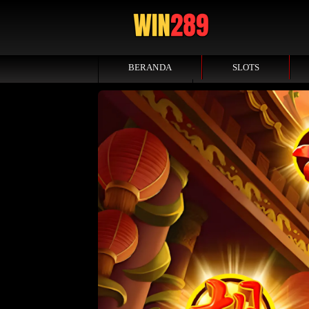
BERANDA
SLOTS
FISHING