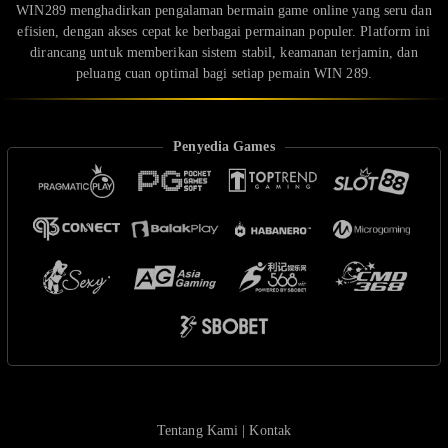
WIN289 menghadirkan pengalaman bermain game online yang seru dan
efisien, dengan akses cepat ke berbagai permainan populer. Platform ini
dirancang untuk memberikan sistem stabil, keamanan terjamin, dan
peluang cuan optimal bagi setiap pemain WIN 289.
Penyedia Games
Tentang Kami
|
Kontak