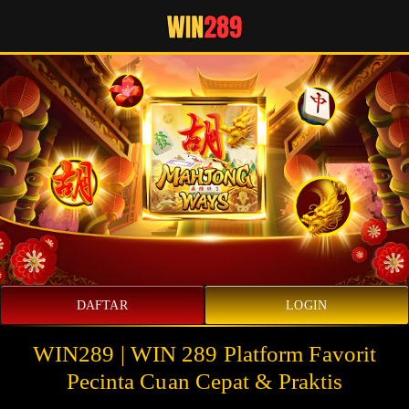
Beranda
Slots
Live Casino
Sports
Poker
Arcade
Togel
Fishing
DAFTAR
LOGIN
WIN289 | WIN 289 Platform Favorit
Pecinta Cuan Cepat & Praktis