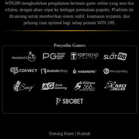
WIN289 menghadirkan pengalaman bermain game online yang seru dan
efisien, dengan akses cepat ke berbagai permainan populer. Platform ini
dirancang untuk memberikan sistem stabil, keamanan terjamin, dan
peluang cuan optimal bagi setiap pemain WIN 289.
Penyedia Games
Tentang Kami
|
Kontak