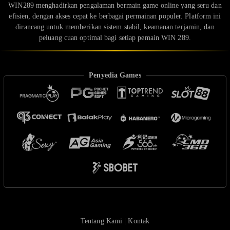
WIN289 menghadirkan pengalaman bermain game online yang seru dan
efisien, dengan akses cepat ke berbagai permainan populer. Platform ini
dirancang untuk memberikan sistem stabil, keamanan terjamin, dan
peluang cuan optimal bagi setiap pemain WIN 289.
Penyedia Games
Tentang Kami
|
Kontak