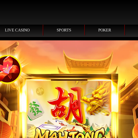
LIVE CASINO
SPORTS
POKER