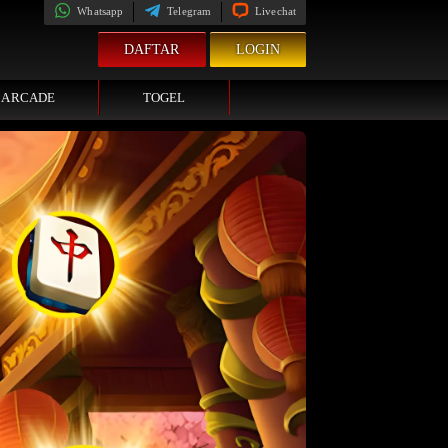
Whatsapp
Telegram
Livechat
DAFTAR
LOGIN
ARCADE
TOGEL