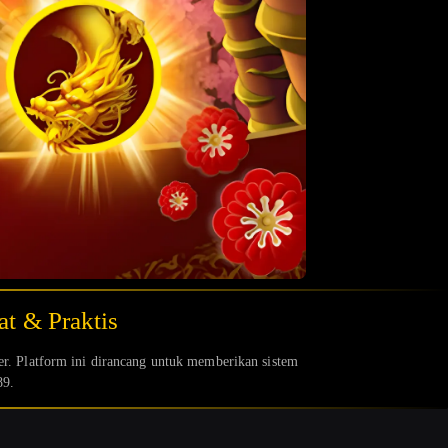
t & Praktis
r. Platform ini dirancang untuk memberikan sistem
89.