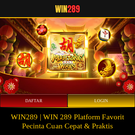
Beranda
Slots
Live Casino
Sports
Poker
Arcade
Togel
Fishing
DAFTAR
LOGIN
WIN289 | WIN 289 Platform Favorit
Pecinta Cuan Cepat & Praktis