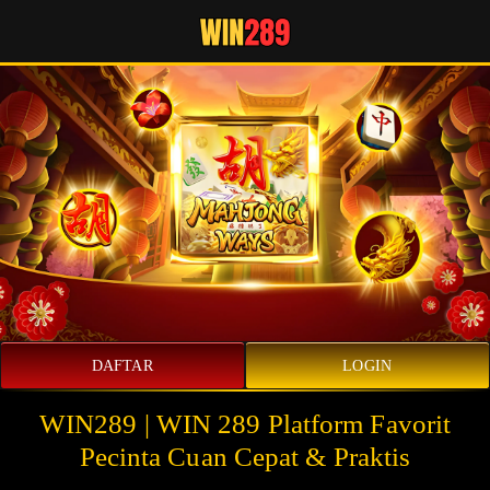
Beranda
Slots
Live Casino
Sports
Poker
Arcade
Togel
Fishing
DAFTAR
LOGIN
WIN289 | WIN 289 Platform Favorit
Pecinta Cuan Cepat & Praktis