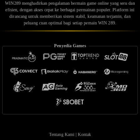
WIN289 menghadirkan pengalaman bermain game online yang seru dan
efisien, dengan akses cepat ke berbagai permainan populer. Platform ini
dirancang untuk memberikan sistem stabil, keamanan terjamin, dan
peluang cuan optimal bagi setiap pemain WIN 289.
Penyedia Games
Tentang Kami
|
Kontak