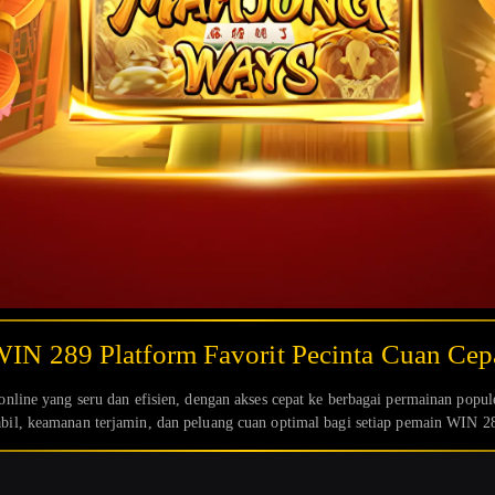
IN 289 Platform Favorit Pecinta Cuan Cepa
ne yang seru dan efisien, dengan akses cepat ke berbagai permainan popule
abil, keamanan terjamin, dan peluang cuan optimal bagi setiap pemain WIN 2