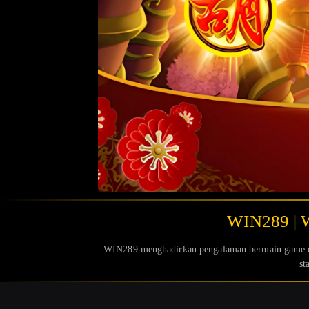
WIN289 | W
WIN289 menghadirkan pengalaman bermain game onli
st