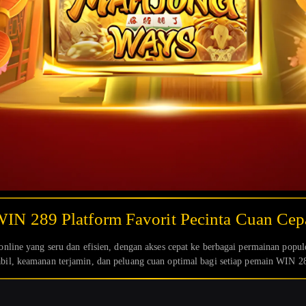
IN 289 Platform Favorit Pecinta Cuan Cepa
ne yang seru dan efisien, dengan akses cepat ke berbagai permainan popule
abil, keamanan terjamin, dan peluang cuan optimal bagi setiap pemain WIN 2