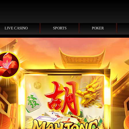
LIVE CASINO
SPORTS
POKER