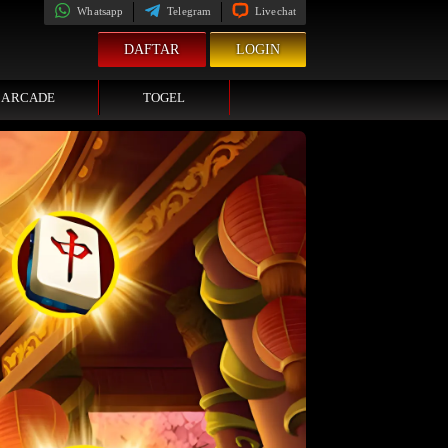
Whatsapp
Telegram
Livechat
DAFTAR
LOGIN
ARCADE
TOGEL