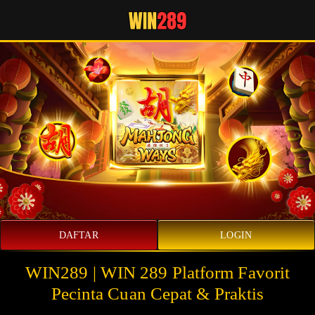
Beranda
Slots
Live Casino
Sports
Poker
Arcade
Togel
Fishing
DAFTAR
LOGIN
WIN289 | WIN 289 Platform Favorit
Pecinta Cuan Cepat & Praktis