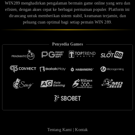
WIN289 menghadirkan pengalaman bermain game online yang seru dan
efisien, dengan akses cepat ke berbagai permainan populer. Platform ini
dirancang untuk memberikan sistem stabil, keamanan terjamin, dan
peluang cuan optimal bagi setiap pemain WIN 289.
Penyedia Games
Tentang Kami
|
Kontak