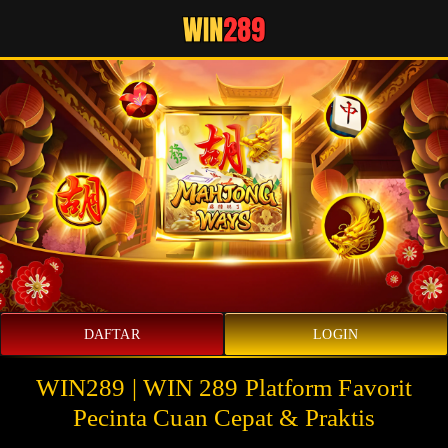
Beranda
Slots
Live Casino
Sports
Poker
Arcade
Togel
Fishing
DAFTAR
LOGIN
WIN289 | WIN 289 Platform Favorit
Pecinta Cuan Cepat & Praktis