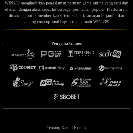
WIN289 menghadirkan pengalaman bermain game online yang seru dan
efisien, dengan akses cepat ke berbagai permainan populer. Platform ini
dirancang untuk memberikan sistem stabil, keamanan terjamin, dan
peluang cuan optimal bagi setiap pemain WIN 289.
Penyedia Games
Tentang Kami
|
Kontak