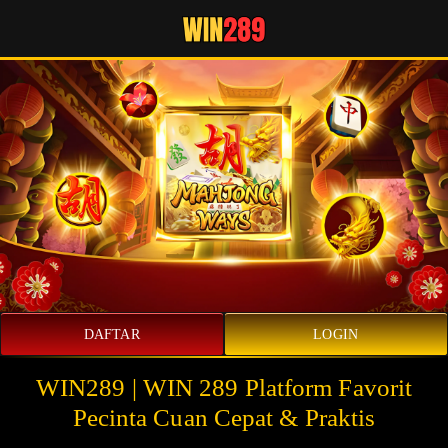
Beranda
Slots
Live Casino
Sports
Poker
Arcade
Togel
Fishing
DAFTAR
LOGIN
WIN289 | WIN 289 Platform Favorit
Pecinta Cuan Cepat & Praktis