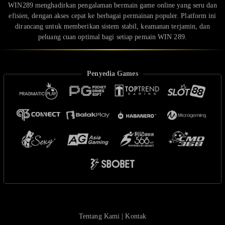
WIN289 menghadirkan pengalaman bermain game online yang seru dan
efisien, dengan akses cepat ke berbagai permainan populer. Platform ini
dirancang untuk memberikan sistem stabil, keamanan terjamin, dan
peluang cuan optimal bagi setiap pemain WIN 289.
Penyedia Games
Tentang Kami
|
Kontak