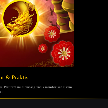
t & Praktis
r. Platform ini dirancang untuk memberikan sistem
89.