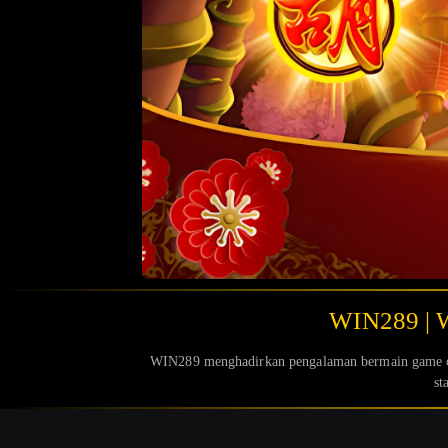
WIN289 | W
WIN289 menghadirkan pengalaman bermain game onli
st