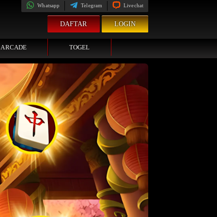
Whatsapp
Telegram
Livechat
DAFTAR
LOGIN
ARCADE
TOGEL