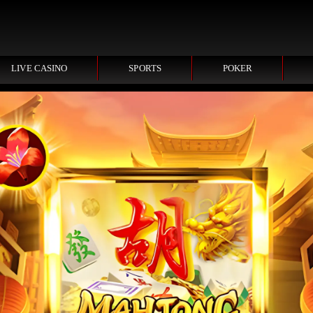
LIVE CASINO
SPORTS
POKER